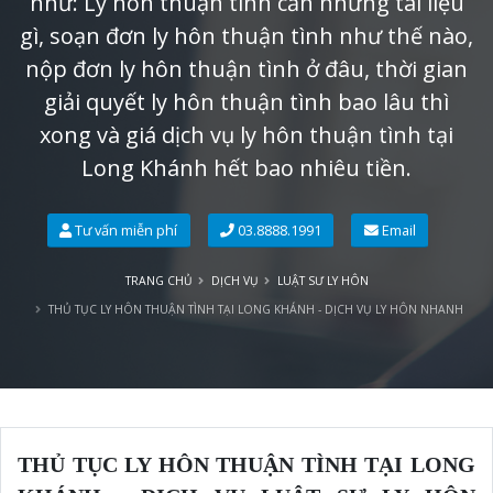
như: Ly hôn thuận tình cần những tài liệu
gì, soạn đơn ly hôn thuận tình như thế nào,
nộp đơn ly hôn thuận tình ở đâu, thời gian
giải quyết ly hôn thuận tình bao lâu thì
xong và giá dịch vụ ly hôn thuận tình tại
Long Khánh hết bao nhiêu tiền.
Tư vấn miễn phí
03.8888.1991
Email
TRANG CHỦ
DỊCH VỤ
LUẬT SƯ LY HÔN
THỦ TỤC LY HÔN THUẬN TÌNH TẠI LONG KHÁNH - DỊCH VỤ LY HÔN NHANH
THỦ TỤC LY HÔN THUẬN TÌNH TẠI LONG