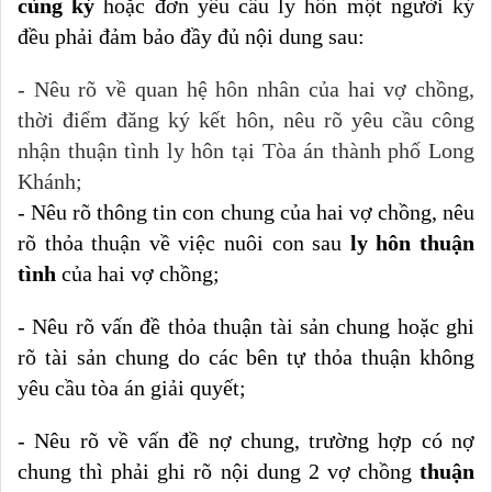
cùng ký
hoặc đơn yêu cầu ly hôn một người ký
đều phải đảm bảo đầy đủ nội dung sau:
- Nêu rõ về quan hệ hôn nhân của hai vợ chồng,
thời điểm đăng ký kết hôn, nêu rõ yêu cầu công
nhận thuận tình ly hôn tại Tòa án thành phố Long
Khánh;
- Nêu rõ thông tin con chung của hai vợ chồng, nêu
rõ thỏa thuận về việc nuôi con sau
ly hôn thuận
tình
của hai vợ chồng;
- Nêu rõ vấn đề thỏa thuận tài sản chung hoặc ghi
rõ tài sản chung do các bên tự thỏa thuận không
yêu cầu tòa án giải quyết;
- Nêu rõ về vấn đề nợ chung, trường hợp có nợ
chung thì phải ghi rõ nội dung 2 vợ chồng
thuận