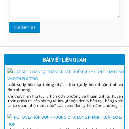
BÀI VIẾT LIÊN QUAN
luật sư ly hôn tại thống nhất - thủ tục ly hôn thuận tình và
đơn phương
Khi thực hiện thủ tục ly hôn đơn phương và thuận tình tại huyện
Thống Nhất thì cần những tài liệu gì? nộp đơn ly hôn tại Thống Nhất
tại cơ quan nhà nước nào? các soạn đơn ly hôn đơn phương và
thuận tình? hướng dẫn thủ tục ly hôn đơn phương và thuận tình?
Dịch vụ luật sư ly hôn trọn gói giá tố và rẻ nhất tại Thống Nhất của
Luật sư ly hôn Thống Nhất.