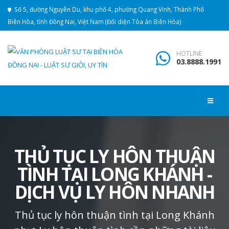
Số 5, đường Nguyễn Du, khu phố 4, phường Quang Vinh, Thành Phố
Biên Hòa, tỉnh Đồng Nai, Việt Nam (Đối diện Tòa án Biên Hòa)
HOTLINE
03.8888.1991
THỦ TỤC LY HÔN THUẬN
TÌNH TẠI LONG KHÁNH -
DỊCH VỤ LY HÔN NHANH
Thủ tục ly hôn thuận tình tại Long Khánh