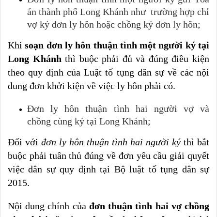
án thành phố Long Khánh như trường hợp chỉ
vợ ký đơn ly hôn hoặc chồng ký đơn ly hôn;
Khi
soạn đơn ly hôn thuận tình một người ký tại
Long Khánh
thì buộc phải đủ và đúng điều kiện
theo quy định của Luật tố tụng dân sự về các nội
dung đơn khởi kiện về việc ly hôn phải có.
Đơn ly hôn thuận tình hai người vợ và
chồng cùng ký tại Long Khánh;
Đối với
đơn ly hôn thuận tình hai người ký
thì bắt
buộc phải tuân thủ đúng về đơn yêu cầu giải quyết
việc dân sự quy định tại Bộ luật tố tụng dân sự
2015.
Nội dung chính của
đơn thuận tình hai vợ chồng