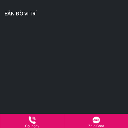
BẢN ĐỒ VỊ TRÍ
Gọi ngay
Zalo Chat