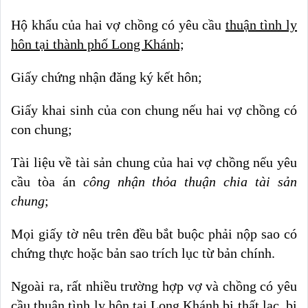
Hộ khẩu của hai vợ chồng có yêu cầu
thuận tình ly
hôn tại thành phố Long Khánh;
Giấy chứng nhận đăng ký kết hôn;
Giấy khai sinh của con chung nếu hai vợ chồng có
con chung;
Tài liệu về tài sản chung của hai vợ chồng nếu yêu
cầu tòa án
công nhận thỏa thuận chia tài sản
chung
;
Mọi giấy tờ nêu trên đều bắt buộc phải nộp sao có
chứng thực hoặc bản sao trích lục từ bản chính.
Ngoài ra, rất nhiều trường hợp vợ và chồng có yêu
cầu thuận tình ly hôn tại Long Khánh bị thất lạc, bị